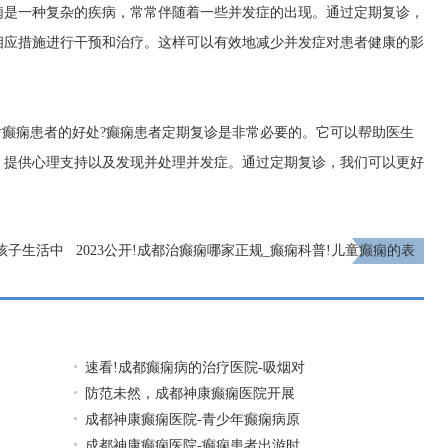
痫是一种复杂的疾病，常常伴随着一些并发症的出现。通过定期复诊，
相应措施进行干预和治疗。这样可以有效地减少并发症对患者健康的影
对癫痫患者的好处?癫痫患者定期复诊是非常必要的。它可以帮助医生
、提供心理支持以及发现并处理并发症。通过定期复诊，我们可以更好
孩子生活中
2023公开!成都治癫痫哪家正规_癫痫科普!儿童癫痫的表
现类型有哪些?
下一页
速看!成都癫痫病的治疗医院-吸烟对
防范未然，成都神康癫痫医院开展
成都神康癫痫医院-青少年癫痫病原
成都神康癫痫医院-癫痫患者出游时