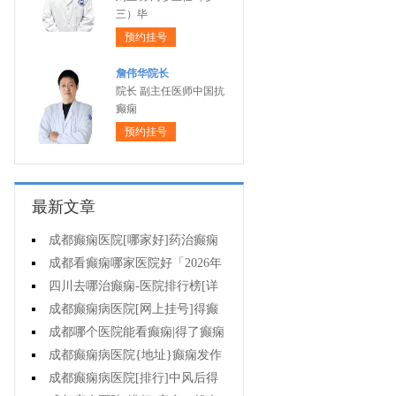
三）毕
预约挂号
詹伟华院长
院长 副主任医师中国抗
癫痫
预约挂号
最新文章
成都癫痫医院[哪家好]药治癫痫
病怎么效果好?
成都看癫痫哪家医院好「2026年
度公布」立冬后癫痫病人应多注意
四川去哪治癫痫-医院排行榜[详
什么?
细排名]四川哪儿能有效治疗癫痫?
成都癫痫病医院[网上挂号]得癫
痫的女性母乳喂养时要注意什么?
成都哪个医院能看癫痫|得了癫痫
会有什么症状?
成都癫痫病医院{地址}癫痫发作
跟哪些因素有关?
成都癫痫病医院[排行]中风后得