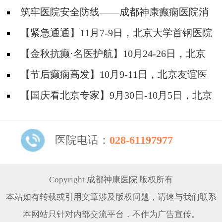
筑牢医院安全防线——成都神康癫痫医院消
防安全培训纪实
【紧急通通】11月7-9日，北京大学首钢医院
神经内科胡颖教授亲临成都会诊，破解癫痫疑难
【金秋抗癫·名医护航】10月24-26日，北京
大学首钢医院神经内科主任高伟教授亲临成都会
【节后癫痫高发】10月9-11日，北京友谊医
诊，速约！
院陈葵博士免费会诊+治疗援助，破解癫痫难
【国庆看北京专家】9月30日-10月5日，北京
题！
天坛&首钢医院两大专家蓉城亲诊+癫痫大额救
助，速约！
医院电话：
028-61197977
Copyright 成都神康医院 版权所有
本站如有转载或引用文章涉及版权问题，请速与我们联系
本网站只针对内部交流平台，不作为广告宣传。