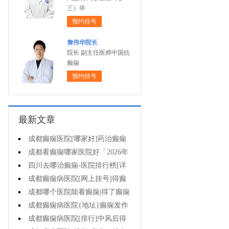
三）毕
预约挂号
詹伟华院长
院长 副主任医师中国抗
癫痫
预约挂号
最新文章
成都癫痫医院[哪家好]药治癫痫
病怎么效果好?
成都看癫痫哪家医院好「2026年
度公布」立冬后癫痫病人应多注意
四川去哪治癫痫-医院排行榜[详
什么?
细排名]四川哪儿能有效治疗癫痫?
成都癫痫病医院[网上挂号]得癫
痫的女性母乳喂养时要注意什么?
成都哪个医院能看癫痫|得了癫痫
会有什么症状?
成都癫痫病医院{地址}癫痫发作
跟哪些因素有关?
成都癫痫病医院[排行]中风后得