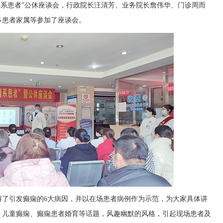
情系患者”公休座谈会，行政院长汪清芳、业务院长詹伟华、门诊周而
多患者家属等参加了座谈会。
解了引发癫痫的6大病因，并以在场患者病例作为示范，为大家具体讲
、儿童癫痫、癫痫患者婚育等话题，风趣幽默的风格，引起现场患者及