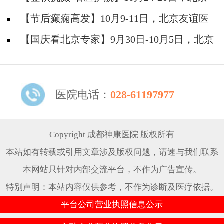
大学首钢医院神经内科主任高伟教授亲临成都会
【节后癫痫高发】10月9-11日，北京友谊医
诊，速约！
院陈葵博士免费会诊+治疗援助，破解癫痫难
【国庆看北京专家】9月30日-10月5日，北京
题！
天坛&首钢医院两大专家蓉城亲诊+癫痫大额救
助，速约！
医院电话：
028-61197977
Copyright 成都神康医院 版权所有
本站如有转载或引用文章涉及版权问题，请速与我们联系
本网站只针对内部交流平台，不作为广告宣传。
特别声明：本站内容仅供参考，不作为诊断及医疗依据。
平台公司营业执照信息公示