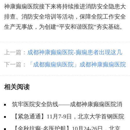
神康癫痫医院接下来将持续推进消防安全隐患大
排查、消防安全培训等活动，保障全院工作安全
生产无事故，为创建“平安和谐医院”夯实基础。
上一篇：
成都神康癫痫医院-癫痫患者出现这几
种心理非常不利于治疗
下一篇：
「成都癫痫病医院」成都神康癫痫医院
开展5.12国际护士节户外团建庆典活动
相关阅读
筑牢医院安全防线——成都神康癫痫医院消
防安全培训纪实
【紧急通通】11月7-9日，北京大学首钢医院
神经内科胡颖教授亲临成都会诊，破解癫痫疑难
【金秋抗癫·名医护航】10月24-26日，北京