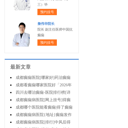
三）毕
预约挂号
詹伟华院长
院长 副主任医师中国抗
癫痫
预约挂号
最新文章
成都癫痫医院[哪家好]药治癫痫
病怎么效果好?
成都看癫痫哪家医院好「2026年
度公布」立冬后癫痫病人应多注意
四川去哪治癫痫-医院排行榜[详
什么?
细排名]四川哪儿能有效治疗癫痫?
成都癫痫病医院[网上挂号]得癫
痫的女性母乳喂养时要注意什么?
成都哪个医院能看癫痫|得了癫痫
会有什么症状?
成都癫痫病医院{地址}癫痫发作
跟哪些因素有关?
成都癫痫病医院[排行]中风后得