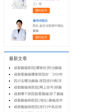
三）毕
预约挂号
詹伟华院长
院长 副主任医师中国抗
癫痫
预约挂号
最新文章
成都癫痫医院[哪家好]药治癫痫
病怎么效果好?
成都看癫痫哪家医院好「2026年
度公布」立冬后癫痫病人应多注意
四川去哪治癫痫-医院排行榜[详
什么?
细排名]四川哪儿能有效治疗癫痫?
成都癫痫病医院[网上挂号]得癫
痫的女性母乳喂养时要注意什么?
成都哪个医院能看癫痫|得了癫痫
会有什么症状?
成都癫痫病医院{地址}癫痫发作
跟哪些因素有关?
成都癫痫病医院[排行]中风后得