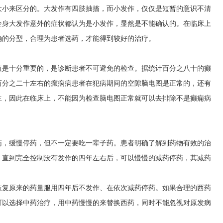
大小来区分的。大发作有四肢抽搐，而小发作，仅仅是短暂的意识不清
全身大发作意外的症状都认为是小发作，显然是不能确认的。在临床上
确的分型，合理为患者选药，才能得到较好的治疗。
值是十分重要的，是诊断患者不可避免的检查。据统计百分之八十的癫
百分之二十左右的癫痫病患者在犯病期间的空隙脑电图是正常的，还有
生，因此在临床上，不能因为检查脑电图正常就可以去排除不是癫痫病
药，缓慢停药，但不一定要吃一辈子药。患者明确了解到药物有效的治
，直到完全控制没有发作的四年左右后，可以慢慢的减药停药，其减药
恢复原来的药量服用四年后不发作、在依次减药停药。如果合理的西药
可以选择中药治疗，用中药慢慢的来替换西药，同时不能忽视对原发病