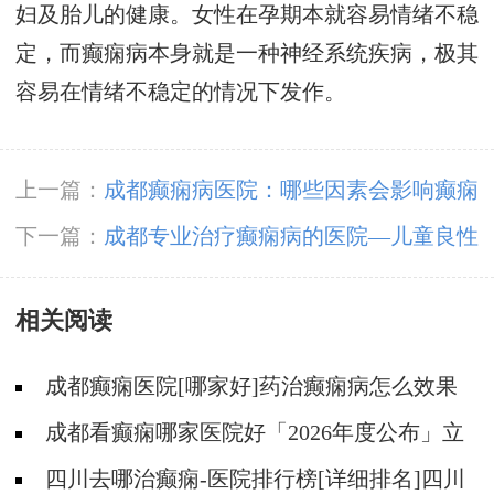
妇及胎儿的健康。女性在孕期本就容易情绪不稳
定，而癫痫病本身就是一种神经系统疾病，极其
容易在情绪不稳定的情况下发作。
上一篇：
成都癫痫病医院：哪些因素会影响癫痫
治疗
下一篇：
成都专业治疗癫痫病的医院—儿童良性
癫痫有哪些症状?
相关阅读
成都癫痫医院[哪家好]药治癫痫病怎么效果
好?
成都看癫痫哪家医院好「2026年度公布」立
冬后癫痫病人应多注意什么?
四川去哪治癫痫-医院排行榜[详细排名]四川