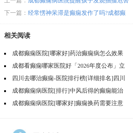
上一篇：
成都癫痫病医院提醒孩子发烧抽搐危害
大
下一篇：
经常愣神呆滞是癫痫发作了吗?成都癫
痫病医院医生回答
相关阅读
成都癫痫医院[哪家好]药治癫痫病怎么效果
好?
成都看癫痫哪家医院好「2026年度公布」立
冬后癫痫病人应多注意什么?
四川去哪治癫痫-医院排行榜[详细排名]四川
哪儿能有效治疗癫痫?
成都癫痫病医院[排行]中风后得的癫痫能治
吗
成都癫痫病医院[哪家好]癫痫换药需要注意
什么?