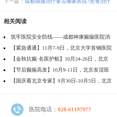
痫医院端午爱心纪实
下一篇：
成都抽搐治疗要去哪家医院?患者治疗
癫痫病应该保持什么状态?
相关阅读
筑牢医院安全防线——成都神康癫痫医院消
防安全培训纪实
【紧急通通】11月7-9日，北京大学首钢医院
神经内科胡颖教授亲临成都会诊，破解癫痫疑难
【金秋抗癫·名医护航】10月24-26日，北京
大学首钢医院神经内科主任高伟教授亲临成都会
【节后癫痫高发】10月9-11日，北京友谊医
诊，速约！
院陈葵博士免费会诊+治疗援助，破解癫痫难
【国庆看北京专家】9月30日-10月5日，北京
题！
天坛&首钢医院两大专家蓉城亲诊+癫痫大额救
助，速约！
医院电话：
028-61197977