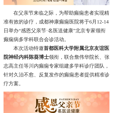
在父亲节来临之际，为帮助癫痫患者实现精
准有效的诊疗，成都神康癫痫医院将于‌6月12-14
日‌举办“感恩父亲节·名医送健康”北京专家领衔
癫痫病多学科联合会诊活动。
本次活动特邀
首都医科大学附属‌北京友谊医
院神经内科陈葵博士‌
领衔，联合詹伟华院长、张
志高主任等川内癫痫专家组建多学科诊疗团队，
针对久治不愈、反复发作的癫痫患者提供精准诊
疗方案。