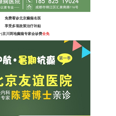
免费看诊北京癫痫名医
享受多项政策治疗补贴
一)京川两地癫痫专家会诊费
全免