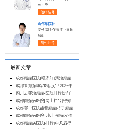
三）毕
预约挂号
詹伟华院长
院长 副主任医师中国抗
癫痫
预约挂号
最新文章
成都癫痫医院[哪家好]药治癫痫
病怎么效果好?
成都看癫痫哪家医院好「2026年
度公布」立冬后癫痫病人应多注意
四川去哪治癫痫-医院排行榜[详
什么?
细排名]四川哪儿能有效治疗癫痫?
成都癫痫病医院[网上挂号]得癫
痫的女性母乳喂养时要注意什么?
成都哪个医院能看癫痫|得了癫痫
会有什么症状?
成都癫痫病医院{地址}癫痫发作
跟哪些因素有关?
成都癫痫病医院[排行]中风后得