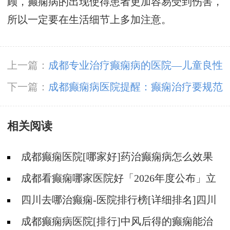
顾，癫痫病的出现使得患者更加容易受到伤害，
所以一定要在生活细节上多加注意。
上一篇：
成都专业治疗癫痫病的医院—儿童良性
癫痫有哪些症状?
下一篇：
成都癫痫病医院提醒：癫痫治疗要规范
用药
相关阅读
成都癫痫医院[哪家好]药治癫痫病怎么效果
好?
成都看癫痫哪家医院好「2026年度公布」立
冬后癫痫病人应多注意什么?
四川去哪治癫痫-医院排行榜[详细排名]四川
哪儿能有效治疗癫痫?
成都癫痫病医院[排行]中风后得的癫痫能治