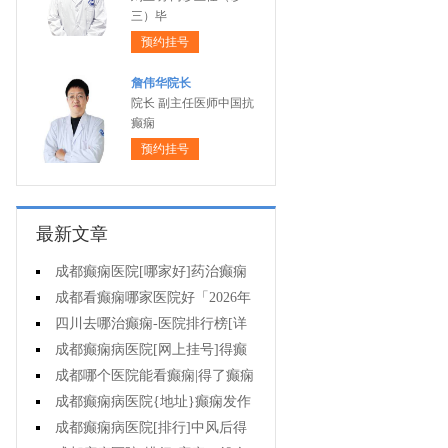
三）毕
预约挂号
詹伟华院长
院长 副主任医师中国抗
癫痫
预约挂号
最新文章
成都癫痫医院[哪家好]药治癫痫
病怎么效果好?
成都看癫痫哪家医院好「2026年
度公布」立冬后癫痫病人应多注意
四川去哪治癫痫-医院排行榜[详
什么?
细排名]四川哪儿能有效治疗癫痫?
成都癫痫病医院[网上挂号]得癫
痫的女性母乳喂养时要注意什么?
成都哪个医院能看癫痫|得了癫痫
会有什么症状?
成都癫痫病医院{地址}癫痫发作
跟哪些因素有关?
成都癫痫病医院[排行]中风后得