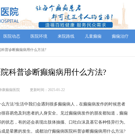
医院动态
医院环境
来院路线
儿童癫痫
癫痫治疗
院科普诊断癫痫病用什么方法?
院科普诊断癫痫病用什么方法?
神康癫痫医院
更新时间：2025-01-22
什么方法?生活中我们会遇到很多癫痫病人，在癫痫病发作的时候患者
险很容易危及到患者的人身安全。见过癫痫病发作的朋友都知道，癫痫
碍的状态，有的还会表现出肢体抽搐、口吐白沫及基它各种怪异行为。
当成是晕厥的发生。成都治疗癫痫病医院科普诊断癫痫病用什么方法?