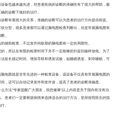
断设备也越来越先进，对患者疾病的诊断的准确性有了很大的帮助，极
正确的诊断下做好的治疗。
的诊断有着很大的关系，准确的诊断可以为患者的治疗方向提供前提。
症状分型，很多患者都可以通过脑电图检查判断出，但是常规脑电图有
判断。
值的辅助检查，不过发作间歇期的脑电图有一定的局限性。
现的，所以在有限的检查时间下并不一定能够的扑捉到痫样放电。为了
方法延长描记时间、增加导联和诱发试验，如睡眠诱发、剥夺睡眠，可
频脑电图就是非常先进的一种检查设备，该设备不仅具有常规脑电图的
时间，还可以自动记录发作和发作波，提高了患者的诊断准确度。
么方法?专家提醒广大朋友，祝您健康!以上内容是关于国内有没有治
法。患者们一定要根据病情来选择适合的治疗方法，坚持按照医生的指
治疗。