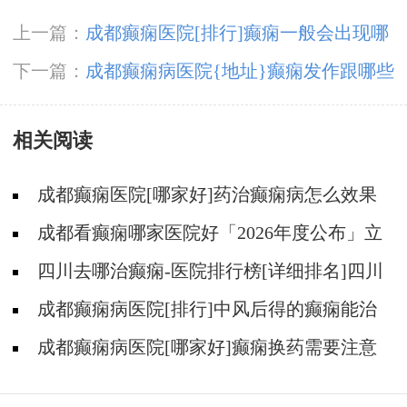
上一篇：
成都癫痫医院[排行]癫痫一般会出现哪
些症状?
下一篇：
成都癫痫病医院{地址}癫痫发作跟哪些
因素有关?
相关阅读
成都癫痫医院[哪家好]药治癫痫病怎么效果
好?
成都看癫痫哪家医院好「2026年度公布」立
冬后癫痫病人应多注意什么?
四川去哪治癫痫-医院排行榜[详细排名]四川
哪儿能有效治疗癫痫?
成都癫痫病医院[排行]中风后得的癫痫能治
吗
成都癫痫病医院[哪家好]癫痫换药需要注意
什么?