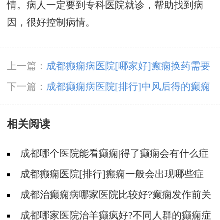
情。病人一定要到专科医院就诊，帮助找到病
因，很好控制病情。
上一篇：
成都癫痫病医院[哪家好]癫痫换药需要
注意什么?
下一篇：
成都癫痫病医院[排行]中风后得的癫痫
能治吗
相关阅读
成都哪个医院能看癫痫|得了癫痫会有什么症
状?
成都癫痫医院[排行]癫痫一般会出现哪些症
状?
成都治癫痫病哪家医院比较好?癫痫发作前关
节会痛吗?
成都哪家医院治羊癫疯好?不同人群的癫痫症