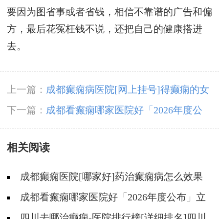
要因为图省事或者省钱，相信不靠谱的广告和偏
方，最后花冤枉钱不说，还把自己的健康搭进
去。
上一篇：
成都癫痫病医院[网上挂号]得癫痫的女
性母乳喂养时要注意什么?
下一篇：
成都看癫痫哪家医院好「2026年度公
布」立冬后癫痫病人应多注意什么?
相关阅读
成都癫痫医院[哪家好]药治癫痫病怎么效果
好?
成都看癫痫哪家医院好「2026年度公布」立
冬后癫痫病人应多注意什么?
四川去哪治癫痫-医院排行榜[详细排名]四川