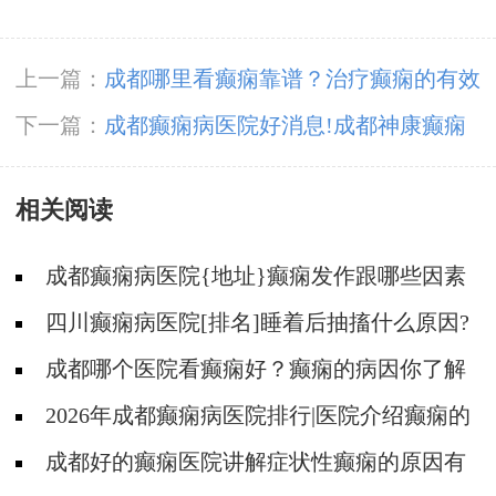
上一篇：
成都哪里看癫痫靠谱？治疗癫痫的有效
方法有是什么？
下一篇：
成都癫痫病医院好消息!成都神康癫痫
医院荣获“百姓放心惠民医院”-第十届质量榜样·
相关阅读
传媒大奖
成都癫痫病医院{地址}癫痫发作跟哪些因素
有关?
四川癫痫病医院[排名]睡着后抽搐什么原因?
成都哪个医院看癫痫好？癫痫的病因你了解
吗?
2026年成都癫痫病医院排行|医院介绍癫痫的
由来！
成都好的癫痫医院讲解症状性癫痫的原因有