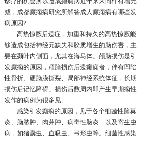
诊疗的机会所以造成癫痫病近年来来同样有增无
减，成都癫痫病研究所解答成人癫痫病有哪些发
病原因?
高热惊厥后遗症，加重和持久的高热惊厥能
够造成包括神经元缺失和胶质增生的脑伤害，主
要在颞叶内侧面，尤其在海马体。颅脑损伤是引
发癫痫的原因，颅脑损伤后遗癫痫者，伴有凹陷
性骨折、硬脑膜撕裂、局部神经系统体征，长期
损伤后记忆障碍。损伤后数周内即产生早期痫性
发作的病例为很多见。
感染引发癫痫的原因，见于各个细菌性脑莫
炎、脑脓肿、肉芽肿、病毒性脑炎，以及寄生虫
病，如猪囊虫、血吸虫、弓形虫等。细菌性感染