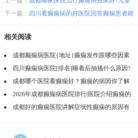
上一篇：
成都哪家医院治疗癫痫病效果好?儿童
癫痫病要多久能治疗好?
下一篇：
四川看癫痫病的好医院回答癫痫患者能
进行体育运动吗?
相关阅读
成都癫痫病医院{地址}癫痫发作跟哪些因素
有关?
四川癫痫病医院[排名]睡着后抽搐什么原因?
成都哪个医院看癫痫好？癫痫的病因你了解
吗?
2026年成都癫痫病医院排行|医院介绍癫痫的
由来！
成都好的癫痫医院讲解症状性癫痫的原因有
些什么?