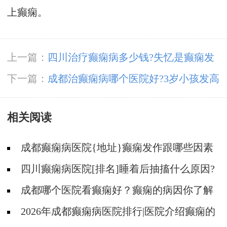
上癫痫。
上一篇：
四川治疗癫痫病多少钱?失忆是癫痫发
作导致的吗?
下一篇：
成都治癫痫病哪个医院好?3岁小孩发高
烧抽搐是得了癫痫吗?
相关阅读
成都癫痫病医院{地址}癫痫发作跟哪些因素
有关?
四川癫痫病医院[排名]睡着后抽搐什么原因?
成都哪个医院看癫痫好？癫痫的病因你了解
吗?
2026年成都癫痫病医院排行|医院介绍癫痫的