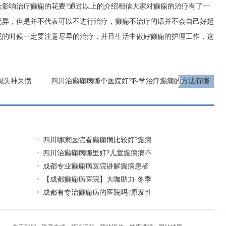
会影响治疗癫痫的花费?通过以上的介绍相信大家对癫痫的治疗有了一
无异，但是并不代表可以不进行治疗，癫痫不治疗的话并不会自己好起
现的时候一定要注意尽早的治疗，并且生活中做好癫痫的护理工作，这
现失神呆愣
四川治癫痫病哪个医院好?科学治疗癫痫的方法有哪
些?
下一页
四川哪家医院看癫痫病比较好?癫痫
四川治癫痫病哪里好?儿童癫痫病不
成都专业癫痫病医院讲解癫痫患者
【成都癫痫病医院】大咖助力·冬季
成都有专治癫痫病的医院吗?原发性