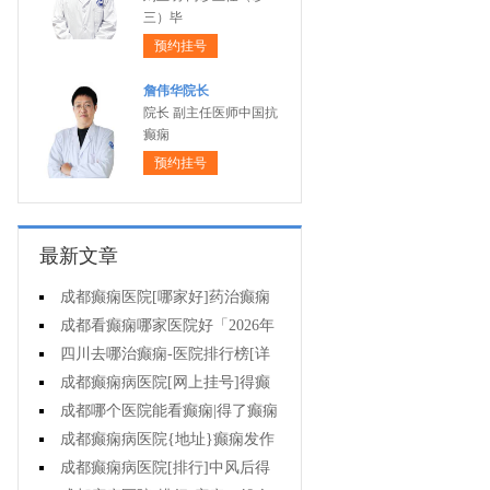
三）毕
预约挂号
詹伟华院长
院长 副主任医师中国抗
癫痫
预约挂号
最新文章
成都癫痫医院[哪家好]药治癫痫
病怎么效果好?
成都看癫痫哪家医院好「2026年
度公布」立冬后癫痫病人应多注意
四川去哪治癫痫-医院排行榜[详
什么?
细排名]四川哪儿能有效治疗癫痫?
成都癫痫病医院[网上挂号]得癫
痫的女性母乳喂养时要注意什么?
成都哪个医院能看癫痫|得了癫痫
会有什么症状?
成都癫痫病医院{地址}癫痫发作
跟哪些因素有关?
成都癫痫病医院[排行]中风后得