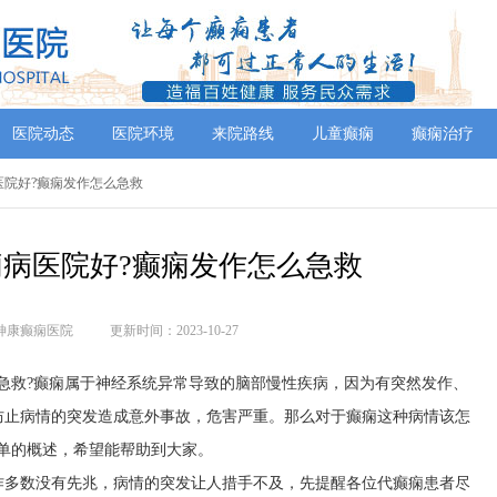
医院动态
医院环境
来院路线
儿童癫痫
癫痫治疗
医院好?癫痫发作怎么急救
病医院好?癫痫发作怎么急救
神康癫痫医院
更新时间：2023-10-27
急救?癫痫属于神经系统异常导致的脑部慢性疾病，因为有突然发作、
防止病情的突发造成意外事故，危害严重。那么对于癫痫这种病情该怎
单的概述，希望能帮助到大家。
作多数没有先兆，病情的突发让人措手不及，先提醒各位代癫痫患者尽