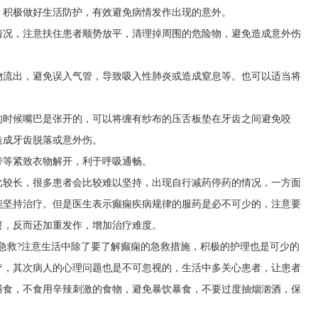
。积极做好生活防护，有效避免病情发作出现的意外。
情况，注意扶住患者顺势放平，清理掉周围的危险物，避免造成意外伤
物流出，避免误入气管，导致吸入性肺炎或造成窒息等。也可以适当将
的时候嘴巴是张开的，可以将缠有纱布的压舌板垫在牙齿之间避免咬
造成牙齿脱落或意外伤。
带等紧致衣物解开，利于呼吸通畅。
比较长，很多患者会比较难以坚持，出现自行减药停药的情况，一方面
能坚持治疗。但是医生表示癫痫疾病规律的服药是必不可少的，注意要
篑，反而还加重发作，增加治疗难度。
急救?注意生活中除了要了解癫痫的急救措施，积极的护理也是可少的
疗，其次病人的心理问题也是不可忽视的，生活中多关心患者，让患者
膳食，不食用辛辣刺激的食物，避免暴饮暴食，不要过度抽烟汹酒，保