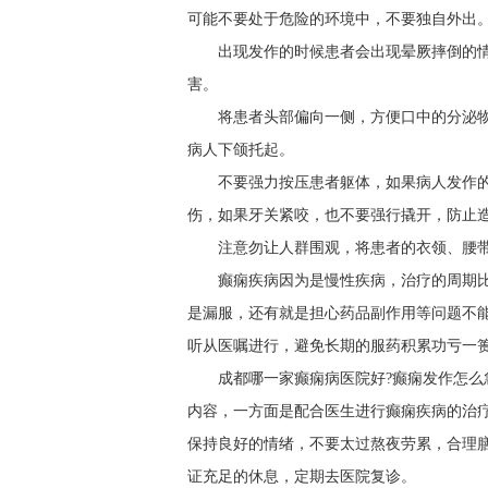
可能不要处于危险的环境中，不要独自外出
出现发作的时候患者会出现晕厥摔倒的
害。
将患者头部偏向一侧，方便口中的分泌
病人下颌托起。
不要强力按压患者躯体，如果病人发作
伤，如果牙关紧咬，也不要强行撬开，防止
注意勿让人群围观，将患者的衣领、腰
癫痫疾病因为是慢性疾病，治疗的周期
是漏服，还有就是担心药品副作用等问题不
听从医嘱进行，避免长期的服药积累功亏一
成都哪一家癫痫病医院好?癫痫发作怎么
内容，一方面是配合医生进行癫痫疾病的治
保持良好的情绪，不要太过熬夜劳累，合理
证充足的休息，定期去医院复诊。