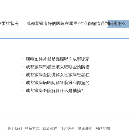
主要症状有
成都看癫痫好的医院在哪里?治疗癫痫病遇到问题怎么
办?
下一页
脑电图异常就是癫痫吗？成都哪家
成都癫痫患者应该采取哪些预防措
成都癫痫医院讲解女性癫痫患者在
成都癫痫病医院解答脑瘫和癫痫的
成都癫痫医院解答什么是抽搐?
关于我们
-
联系方式
-
就诊流程
-
预约医生
-
健康讲堂
-
网站地图