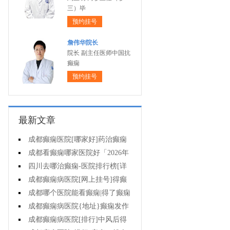
三）毕
预约挂号
詹伟华院长
院长 副主任医师中国抗
癫痫
预约挂号
最新文章
成都癫痫医院[哪家好]药治癫痫
病怎么效果好?
成都看癫痫哪家医院好「2026年
度公布」立冬后癫痫病人应多注意
四川去哪治癫痫-医院排行榜[详
什么?
细排名]四川哪儿能有效治疗癫痫?
成都癫痫病医院[网上挂号]得癫
痫的女性母乳喂养时要注意什么?
成都哪个医院能看癫痫|得了癫痫
会有什么症状?
成都癫痫病医院{地址}癫痫发作
跟哪些因素有关?
成都癫痫病医院[排行]中风后得