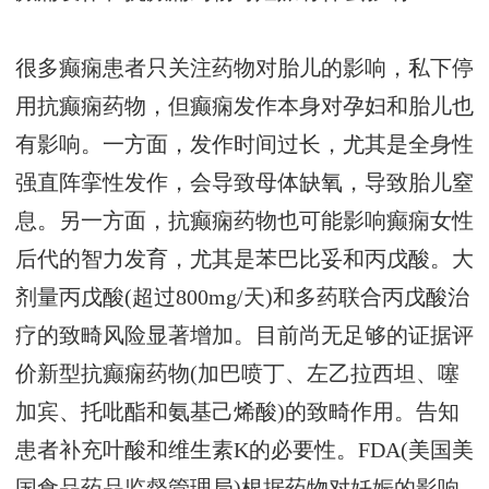
很多癫痫患者只关注药物对胎儿的影响，私下停
用抗癫痫药物，但癫痫发作本身对孕妇和胎儿也
有影响。一方面，发作时间过长，尤其是全身性
强直阵挛性发作，会导致母体缺氧，导致胎儿窒
息。另一方面，抗癫痫药物也可能影响癫痫女性
后代的智力发育，尤其是苯巴比妥和丙戊酸。大
剂量丙戊酸(超过800mg/天)和多药联合丙戊酸治
疗的致畸风险显著增加。目前尚无足够的证据评
价新型抗癫痫药物(加巴喷丁、左乙拉西坦、噻
加宾、托吡酯和氨基己烯酸)的致畸作用。告知
患者补充叶酸和维生素K的必要性。FDA(美国美
国食品药品监督管理局)根据药物对妊娠的影响