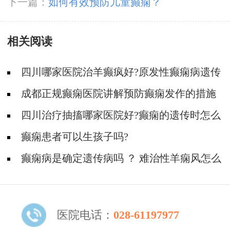
风怎么治疗？
下一篇：
如何有效预防儿童癫痫？
相关阅读
四川哪家医院治羊癫疯好?原发性癫痫病遗传
的概率大吗?
成都正规癫痫医院讲解预防癫痫发作的措施
四川治疗抽搐哪家医院好?癫痫的遗传时怎么
回事?
癫痫患者可以生孩子吗?
癫痫病是确定遗传病吗 ？ 难治性羊痫风怎么
治疗？
医院电话：
028-61197977