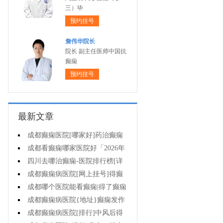
三）毕
预约挂号
詹伟华院长
院长 副主任医师中国抗
癫痫
预约挂号
最新文章
成都癫痫医院[哪家好]药治癫痫
病怎么效果好?
成都看癫痫哪家医院好「2026年
度公布」立冬后癫痫病人应多注意
四川去哪治癫痫-医院排行榜[详
什么?
细排名]四川哪儿能有效治疗癫痫?
成都癫痫病医院[网上挂号]得癫
痫的女性母乳喂养时要注意什么?
成都哪个医院能看癫痫|得了癫痫
会有什么症状?
成都癫痫病医院{地址}癫痫发作
跟哪些因素有关?
成都癫痫病医院[排行]中风后得