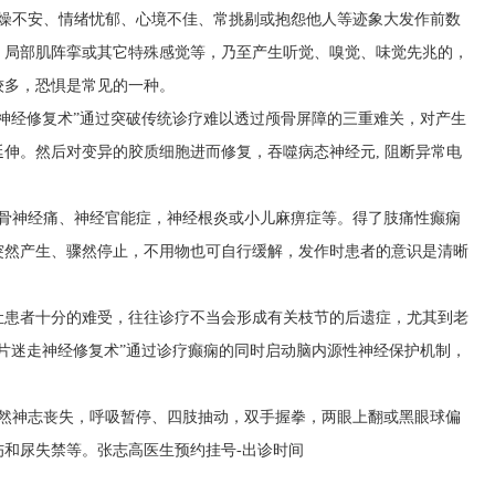
烦燥不安、情绪忧郁、心境不佳、常挑剔或抱怨他人等迹象大发作前数
、局部肌阵挛或其它特殊感觉等，乃至产生听觉、嗅觉、味觉先兆的，
较多，恐惧是常见的一种。
神经修复术”通过突破传统诊疗难以透过颅骨屏障的三重难关，对产生
伸。然后对变异的胶质细胞进而修复，吞噬病态神经元, 阻断异常电
。
坐骨神经痛、神经官能症，神经根炎或小儿麻痹症等。得了肢痛性癫痫
突然产生、骤然停止，不用物也可自行缓解，发作时患者的意识是清晰
让患者十分的难受，往往诊疗不当会形成有关枝节的后遗症，尤其到老
片迷走神经修复术”通过诊疗癫痫的同时启动脑内源性神经保护机制，
突然神志丧失，呼吸暂停、四肢抽动，双手握拳，两眼上翻或黑眼球偏
伤和尿失禁等。
张志高医生预约挂号-出诊时间