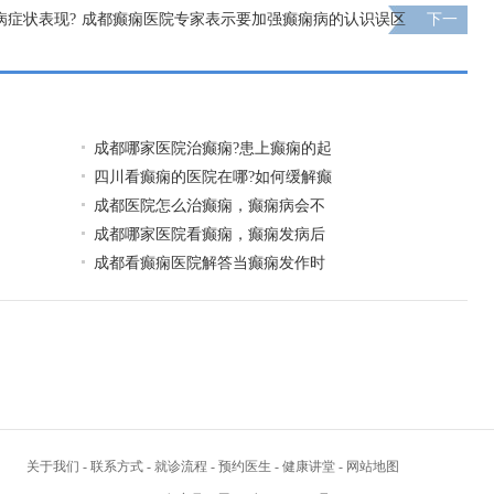
病症状表现?
成都癫痫医院专家表示要加强癫痫病的认识误区
下一
页
成都哪家医院治癫痫?患上癫痫的起
四川看癫痫的医院在哪?如何缓解癫
成都医院怎么治癫痫，癫痫病会不
成都哪家医院看癫痫，癫痫发病后
成都看癫痫医院解答当癫痫发作时
关于我们
-
联系方式
-
就诊流程
-
预约医生
-
健康讲堂
-
网站地图