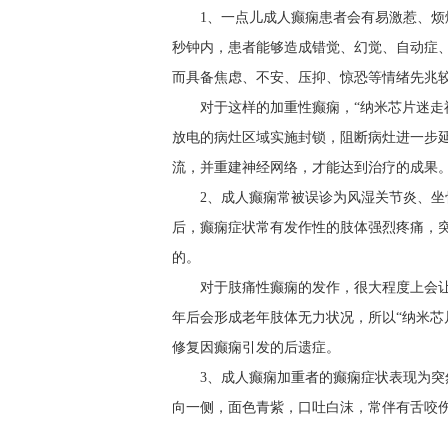
1、一点儿成人癫痫患者会有易激惹、
秒钟内，患者能够造成错觉、幻觉、自动症
而具备焦虑、不安、压抑、惊恐等情绪先兆
对于这样的加重性癫痫，“纳米芯片迷走
放电的病灶区域实施封锁，阻断病灶进一步延
流，并重建神经网络，才能达到治疗的成果
2、成人癫痫常被误诊为风湿关节炎、
后，癫痫症状常有发作性的肢体强烈疼痛，
的。
对于肢痛性癫痫的发作，很大程度上会
年后会形成老年肢体无力状况，所以“纳米芯
修复因癫痫引发的后遗症。
3、成人癫痫加重者的癫痫症状表现为
向一侧，面色青紫，口吐白沫，常伴有舌咬