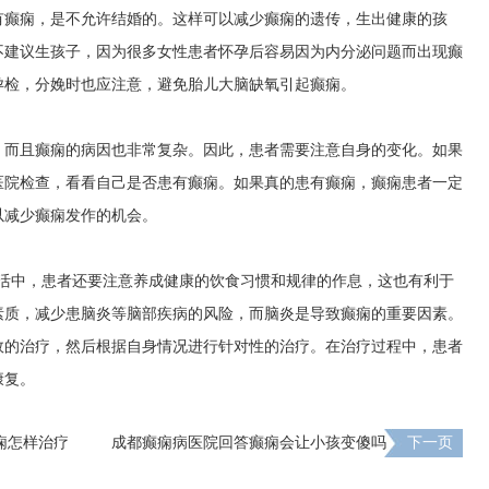
有癫痫，是不允许结婚的。这样可以减少癫痫的遗传，生出健康的孩
不建议生孩子，因为很多女性患者怀孕后容易因为内分泌问题而出现癫
孕检，分娩时也应注意，避免胎儿大脑缺氧引起癫痫。
，而且癫痫的病因也非常复杂。因此，患者需要注意自身的变化。如果
医院检查，看看自己是否患有癫痫。如果真的患有癫痫，癫痫患者一定
以减少癫痫发作的机会。
生活中，患者还要注意养成健康的饮食习惯和规律的作息，这也有利于
素质，减少患脑炎等脑部疾病的风险，而脑炎是导致癫痫的重要因素。
效的治疗，然后根据自身情况进行针对性的治疗。在治疗过程中，患者
康复。
痫怎样治疗
成都癫痫病医院回答癫痫会让小孩变傻吗
下一页