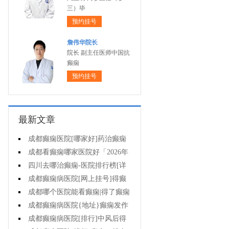
三）毕
预约挂号
詹伟华院长
院长 副主任医师中国抗
癫痫
预约挂号
最新文章
成都癫痫医院[哪家好]药治癫痫
病怎么效果好?
成都看癫痫哪家医院好「2026年
度公布」立冬后癫痫病人应多注意
四川去哪治癫痫-医院排行榜[详
什么?
细排名]四川哪儿能有效治疗癫痫?
成都癫痫病医院[网上挂号]得癫
痫的女性母乳喂养时要注意什么?
成都哪个医院能看癫痫|得了癫痫
会有什么症状?
成都癫痫病医院{地址}癫痫发作
跟哪些因素有关?
成都癫痫病医院[排行]中风后得