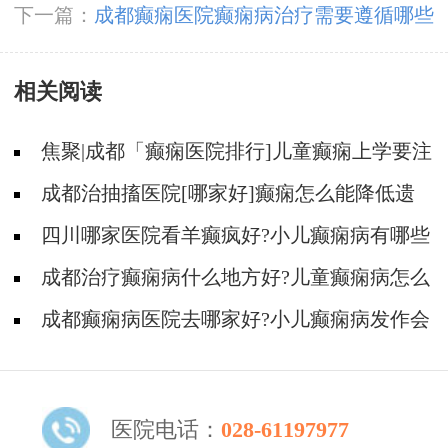
办?
下一篇：
成都癫痫医院癫痫病治疗需要遵循哪些
标准?
相关阅读
焦聚|成都「癫痫医院排行]儿童癫痫上学要注
意什么?
成都治抽搐医院[哪家好]癫痫怎么能降低遗
传概率？
四川哪家医院看羊癫疯好?小儿癫痫病有哪些
治疗方法?
成都治疗癫痫病什么地方好?儿童癫痫病怎么
治疗的效果好?
成都癫痫病医院去哪家好?小儿癫痫病发作会
有哪些类型?
医院电话：
028-61197977