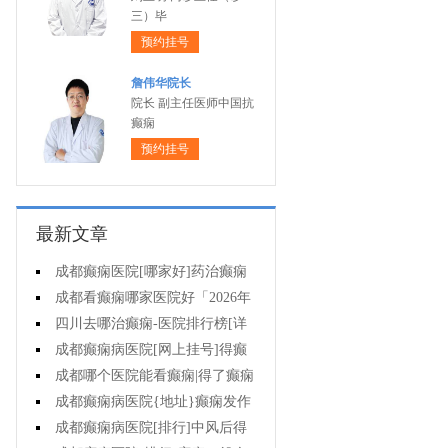
三）毕
预约挂号
詹伟华院长
院长 副主任医师中国抗
癫痫
预约挂号
最新文章
成都癫痫医院[哪家好]药治癫痫
病怎么效果好?
成都看癫痫哪家医院好「2026年
度公布」立冬后癫痫病人应多注意
四川去哪治癫痫-医院排行榜[详
什么?
细排名]四川哪儿能有效治疗癫痫?
成都癫痫病医院[网上挂号]得癫
痫的女性母乳喂养时要注意什么?
成都哪个医院能看癫痫|得了癫痫
会有什么症状?
成都癫痫病医院{地址}癫痫发作
跟哪些因素有关?
成都癫痫病医院[排行]中风后得