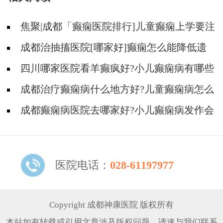
期
焦聚|成都「癫痫医院排行]儿童癫痫上学要注
意什么?
成都治抽搐医院[哪家好]癫痫怎么能降低遗
传概率？
四川哪家医院看羊癫疯好?小儿癫痫病有哪些
治疗方法?
成都治疗癫痫病什么地方好?儿童癫痫病怎么
治疗的效果好?
成都癫痫病医院去哪家好?小儿癫痫病发作会
有哪些类型?
医院电话：
028-61197977
Copyright 成都神康医院 版权所有
本站如有转载或引用文章涉及版权问题，请速与我们联系