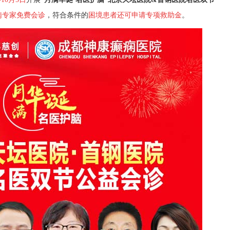
痫专家免费会诊
，
符合条件的
困境患者还
可申请专项救助金
。