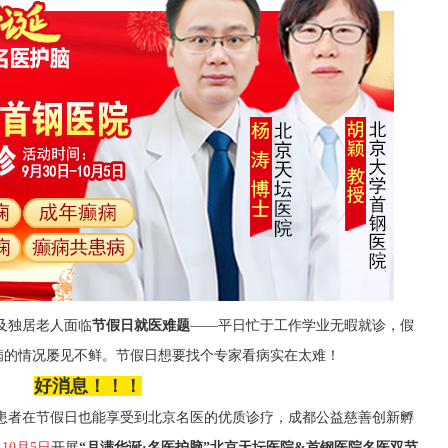
及独居老人面临
节假日就医难题
——平日忙于工作学业无暇就诊，假
病的情况屡见不鲜。
节假日想要找个专家看病实在太难！
好消息！！！
患者在节假日也能享受到北京名医的优质诊疗，
成都公益慈善创新孵
-10月
5
日
开展
“
月满华诞
·名医护脑
”
北京天坛医院
&首钢医院
名医双节