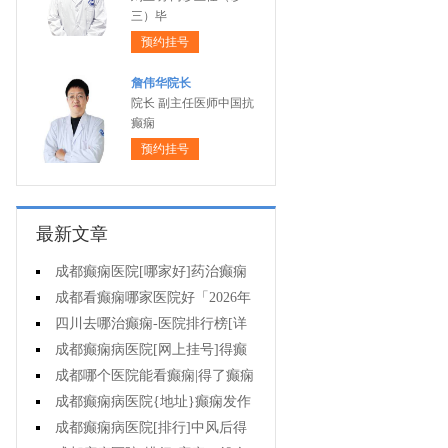
三）毕
预约挂号
詹伟华院长
院长 副主任医师中国抗
癫痫
预约挂号
最新文章
成都癫痫医院[哪家好]药治癫痫
病怎么效果好?
成都看癫痫哪家医院好「2026年
度公布」立冬后癫痫病人应多注意
四川去哪治癫痫-医院排行榜[详
什么?
细排名]四川哪儿能有效治疗癫痫?
成都癫痫病医院[网上挂号]得癫
痫的女性母乳喂养时要注意什么?
成都哪个医院能看癫痫|得了癫痫
会有什么症状?
成都癫痫病医院{地址}癫痫发作
跟哪些因素有关?
成都癫痫病医院[排行]中风后得