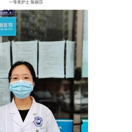
一等奖护士 陈丽莎