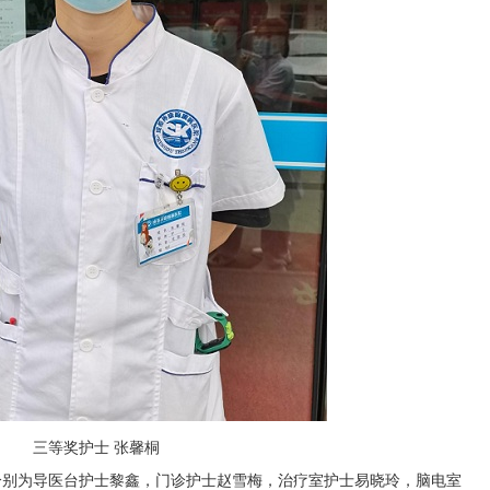
三等奖护士 张馨桐
分别为导医台护士黎鑫，门诊护士赵雪梅，治疗室护士易晓玲，脑电室