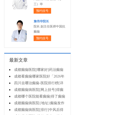
三）毕
预约挂号
詹伟华院长
院长 副主任医师中国抗
癫痫
预约挂号
最新文章
成都癫痫医院[哪家好]药治癫痫
病怎么效果好?
成都看癫痫哪家医院好「2026年
度公布」立冬后癫痫病人应多注意
四川去哪治癫痫-医院排行榜[详
什么?
细排名]四川哪儿能有效治疗癫痫?
成都癫痫病医院[网上挂号]得癫
痫的女性母乳喂养时要注意什么?
成都哪个医院能看癫痫|得了癫痫
会有什么症状?
成都癫痫病医院{地址}癫痫发作
跟哪些因素有关?
成都癫痫病医院[排行]中风后得