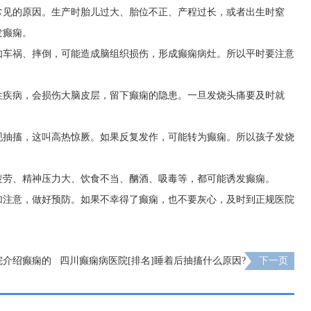
常见的原因。生产时胎儿过大、胎位不正、产程过长，或者出生时窒
发癫痫。
如车祸、摔倒，可能造成脑组织损伤，形成癫痫病灶。所以平时要注意
性疾病，会损伤大脑皮层，留下癫痫的隐患。一旦发烧头痛要及时就
现抽搐，这叫高热惊厥。如果反复发作，可能转为癫痫。所以孩子发烧
疲劳、精神压力大、饮食不当、酗酒、吸毒等，都可能诱发癫痫。
加注意，做好预防。如果不幸得了癫痫，也不要灰心，及时到正规医院
医院介绍癫痫的
四川癫痫病医院[排名]睡着后抽搐什么原因?
下一页