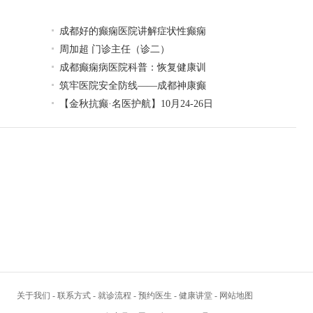
成都好的癫痫医院讲解症状性癫痫
周加超 门诊主任（诊二）
成都癫痫病医院科普：恢复健康训
筑牢医院安全防线——成都神康癫
【金秋抗癫·名医护航】10月24-26日
关于我们
-
联系方式
-
就诊流程
-
预约医生
-
健康讲堂
-
网站地图