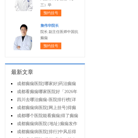
三）毕
预约挂号
詹伟华院长
院长 副主任医师中国抗
癫痫
预约挂号
最新文章
成都癫痫医院[哪家好]药治癫痫
病怎么效果好?
成都看癫痫哪家医院好「2026年
度公布」立冬后癫痫病人应多注意
四川去哪治癫痫-医院排行榜[详
什么?
细排名]四川哪儿能有效治疗癫痫?
成都癫痫病医院[网上挂号]得癫
痫的女性母乳喂养时要注意什么?
成都哪个医院能看癫痫|得了癫痫
会有什么症状?
成都癫痫病医院{地址}癫痫发作
跟哪些因素有关?
成都癫痫病医院[排行]中风后得