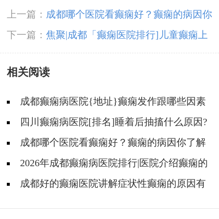
上一篇：
成都哪个医院看癫痫好？癫痫的病因你
了解吗?
下一篇：
焦聚|成都「癫痫医院排行]儿童癫痫上
学要注意什么?
相关阅读
成都癫痫病医院{地址}癫痫发作跟哪些因素
有关?
四川癫痫病医院[排名]睡着后抽搐什么原因?
成都哪个医院看癫痫好？癫痫的病因你了解
吗?
2026年成都癫痫病医院排行|医院介绍癫痫的
由来！
成都好的癫痫医院讲解症状性癫痫的原因有
些什么?