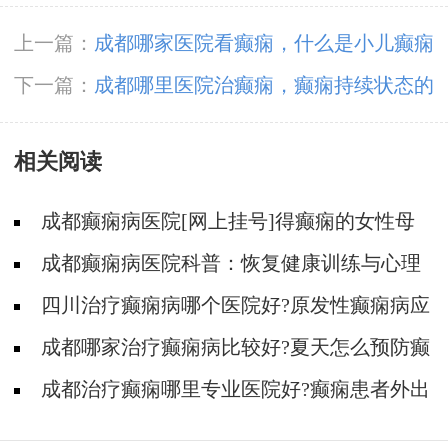
上一篇：
成都哪家医院看癫痫，什么是小儿癫痫
病?
下一篇：
成都哪里医院治癫痫，癫痫持续状态的
急救是什么?
相关阅读
成都癫痫病医院[网上挂号]得癫痫的女性母
乳喂养时要注意什么?
成都癫痫病医院科普：恢复健康训练与心理
支持！
四川治疗癫痫病哪个医院好?原发性癫痫病应
该怎么护理?
成都哪家治疗癫痫病比较好?夏天怎么预防癫
痫疾病?
成都治疗癫痫哪里专业医院好?癫痫患者外出
发作应该怎么办?