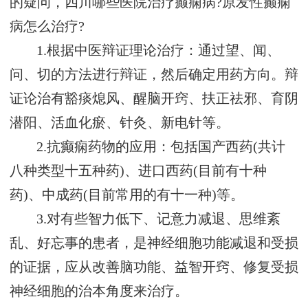
的疑问，四川哪些医院治疗癫痫病?原发性癫痫
病怎么治疗?
1.根据中医辩证理论治疗：通过望、闻、
问、切的方法进行辩证，然后确定用药方向。辩
证论治有豁痰熄风、醒脑开窍、扶正祛邪、育阴
潜阳、活血化瘀、针灸、新电针等。
2.抗癫痫药物的应用：包括国产西药(共计
八种类型十五种药)、进口西药(目前有十种
药)、中成药(目前常用的有十一种)等。
3.对有些智力低下、记意力减退、思维紊
乱、好忘事的患者，是神经细胞功能减退和受损
的证据，应从改善脑功能、益智开窍、修复受损
神经细胞的治本角度来治疗。