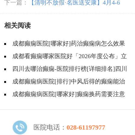
作前关节会痛吗?
下一篇：
【清明不放假·名医送安康】4月4-6
日，北京四川专家免费会诊+超万元援助，速领
相关阅读
健康礼遇!
成都癫痫医院[哪家好]药治癫痫病怎么效果
好?
成都看癫痫哪家医院好「2026年度公布」立
冬后癫痫病人应多注意什么?
四川去哪治癫痫-医院排行榜[详细排名]四川
哪儿能有效治疗癫痫?
成都癫痫病医院[排行]中风后得的癫痫能治
吗
成都癫痫病医院[哪家好]癫痫换药需要注意
什么?
医院电话：
028-61197977