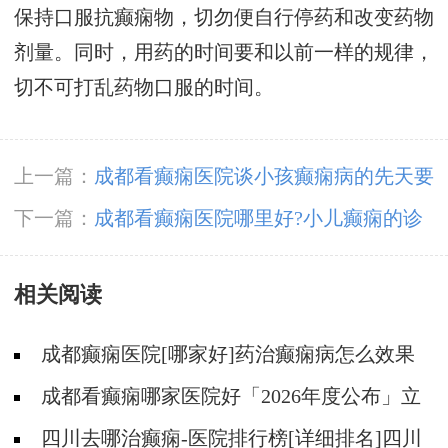
保持口服抗癫痫物，切勿便自行停药和改变药物
剂量。同时，用药的时间要和以前一样的规律，
切不可打乱药物口服的时间。
上一篇：
成都看癫痫医院谈小孩癫痫病的先天要
素有哪些?
下一篇：
成都看癫痫医院哪里好?小儿癫痫的诊
断症状有哪几类?
相关阅读
成都癫痫医院[哪家好]药治癫痫病怎么效果
好?
成都看癫痫哪家医院好「2026年度公布」立
冬后癫痫病人应多注意什么?
四川去哪治癫痫-医院排行榜[详细排名]四川