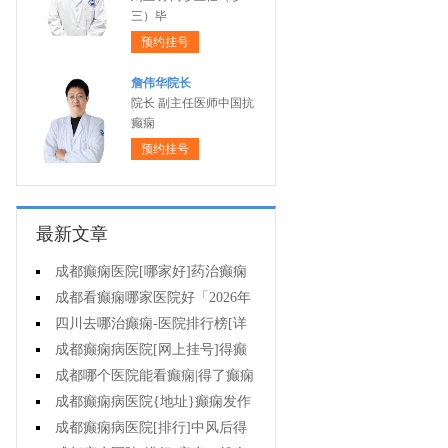
三）毕
预约挂号
詹伟华院长
院长 副主任医师中国抗
癫痫
预约挂号
最新文章
成都癫痫医院[哪家好]药治癫痫
病怎么效果好?
成都看癫痫哪家医院好「2026年
度公布」立冬后癫痫病人应多注意
四川去哪治癫痫-医院排行榜[详
什么?
细排名]四川哪儿能有效治疗癫痫?
成都癫痫病医院[网上挂号]得癫
痫的女性母乳喂养时要注意什么?
成都哪个医院能看癫痫|得了癫痫
会有什么症状?
成都癫痫病医院{地址}癫痫发作
跟哪些因素有关?
成都癫痫病医院[排行]中风后得