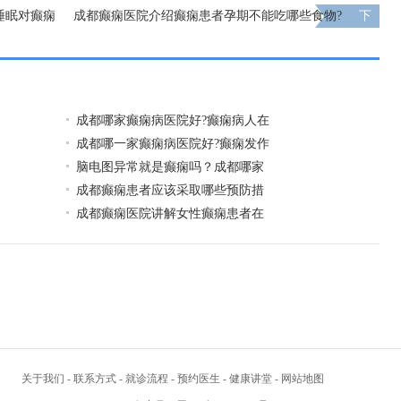
睡眠对癫痫
成都癫痫医院介绍癫痫患者孕期不能吃哪些食物?
下
一页
成都哪家癫痫病医院好?癫痫病人在
成都哪一家癫痫病医院好?癫痫发作
脑电图异常就是癫痫吗？成都哪家
成都癫痫患者应该采取哪些预防措
成都癫痫医院讲解女性癫痫患者在
关于我们
-
联系方式
-
就诊流程
-
预约医生
-
健康讲堂
-
网站地图