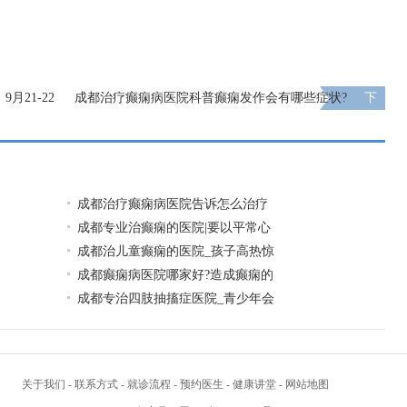
月21-22
成都治疗癫痫病医院科普癫痫发作会有哪些症状?
下
助癫痫患者
一页
成都治疗癫痫病医院告诉怎么治疗
成都专业治癫痫的医院|要以平常心
成都治儿童癫痫的医院_孩子高热惊
成都癫痫病医院哪家好?造成癫痫的
成都专治四肢抽搐症医院_青少年会
关于我们
-
联系方式
-
就诊流程
-
预约医生
-
健康讲堂
-
网站地图