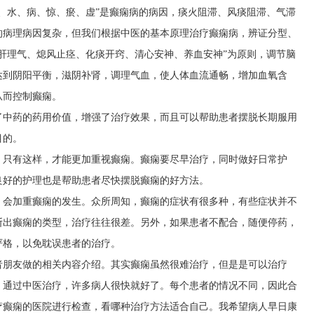
、水、病、惊、瘀、虚”是癫痫病的病因，痰火阻滞、风痰阻滞、气滞
的病理病因复杂，但我们根据中医的基本原理治疗癫痫病，辨证分型、
肝理气、熄风止痉、化痰开窍、清心安神、养血安神”为原则，调节脑
达到阴阳平衡，滋阴补肾，调理气血，使人体血流通畅，增加血氧含
从而控制癫痫。
了中药的药用价值，增强了治疗效果，而且可以帮助患者摆脱长期服用
目的。
。只有这样，才能更加重视癫痫。癫痫要尽早治疗，同时做好日常护
良好的护理也是帮助患者尽快摆脱癫痫的好方法。
，会加重癫痫的发生。众所周知，癫痫的症状有很多种，有些症状并不
断出癫痫的类型，治疗往往很差。另外，如果患者不配合，随便停药，
严格，以免耽误患者的治疗。
者朋友做的相关内容介绍。其实癫痫虽然很难治疗，但是是可以治疗
。通过中医治疗，许多病人很快就好了。每个患者的情况不同，因此合
疗癫痫的医院进行检查，看哪种治疗方法适合自己。我希望病人早日康