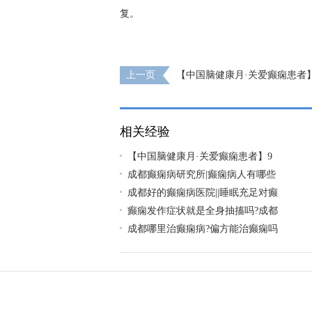
复。
上一页
【中国脑健康月·关爱癫痫患者】9
日，成都神康癫痫医院特邀北京专家亲诊，
早日康复
相关经验
【中国脑健康月·关爱癫痫患者】9
成都癫痫病研究所|癫痫病人有哪些
成都好的癫痫病医院||睡眠充足对癫
癫痫发作症状就是全身抽搐吗?成都
成都哪里治癫痫病?偏方能治癫痫吗