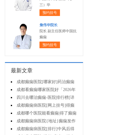
三）毕
预约挂号
詹伟华院长
院长 副主任医师中国抗
癫痫
预约挂号
最新文章
成都癫痫医院[哪家好]药治癫痫
病怎么效果好?
成都看癫痫哪家医院好「2026年
度公布」立冬后癫痫病人应多注意
四川去哪治癫痫-医院排行榜[详
什么?
细排名]四川哪儿能有效治疗癫痫?
成都癫痫病医院[网上挂号]得癫
痫的女性母乳喂养时要注意什么?
成都哪个医院能看癫痫|得了癫痫
会有什么症状?
成都癫痫病医院{地址}癫痫发作
跟哪些因素有关?
成都癫痫病医院[排行]中风后得