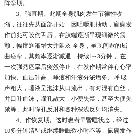
阵挛期。
3、强直期。此期全身肌肉发生节律性收
缩，往往先从面部开始，因咀嚼肌抽动，癫痫发
作前兆可咬伤舌唇，在肢端逐渐呈现细微的震
颤，幅度逐渐增大并延及 全身，呈现间歇的屈
曲痉挛，其频率逐渐减退，持续l～3分钟， 在
一次强烈痉挛后突然停止，在发作期常伴有心率
加快、血压升高、唾液和汗液分泌增多、呼 吸
声粗大，唾液呈泡沫从口流出，有时混有血丝，
并口吐血沫，瞳孔散大，小便失禁，甚至大便失
禁等。此时瞳孔反射和各种深浅反射均消失。
4、作恢复期。这时患者呈昏睡状态，经过
10多分钟清醒或继续睡眠数小时不等。癫痫发作