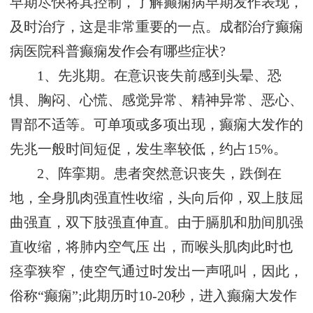
早期尽快将其控制，了解癫痫病早期发作表现，
及时治疗，这是非常重要的一点。成都治疗癫痫
病医院科普癫痫发作会有哪些症状?
1、先兆期。在意识丧失前感到头晕、恐
惧、胸闷、心慌、感觉异常、精神异常、恶心、
胃部不适等。可单项或多项出现，癫痫大发作的
先兆一般时间短促，发生率较低，约占15%。
2、阵挛期。患者突然意识丧失，跌倒在
地，全身肌肉强直性收缩，头向后仰，双上肢屈
曲强直，双下肢强直伸直。由于膈肌和肋间肌强
直收缩，将肺内空气压 出，而喉头肌肉此时也
痉挛狭窄，使空气通过时发出一声吼叫，因此，
俗称“癫痫”;此期历时10-20秒，进入癫痫大发作