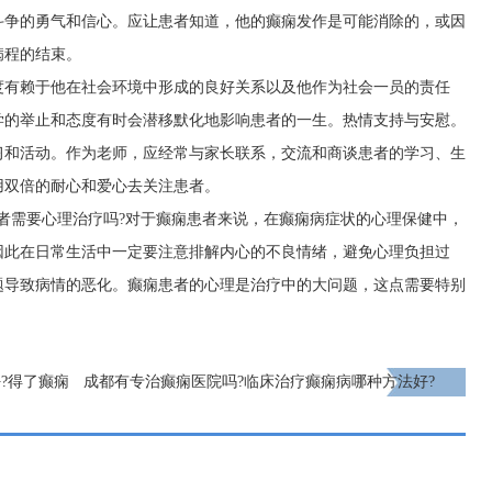
斗争的勇气和信心。应让患者知道，他的癫痫发作是可能消除的，或因
病程的结束。
度有赖于他在社会环境中形成的良好关系以及他作为社会一员的责任
学的举止和态度有时会潜移默化地影响患者的一生。热情支持与安慰。
习和活动。作为老师，应经常与家长联系，交流和商谈患者的学习、生
用双倍的耐心和爱心去关注患者。
者需要心理治疗吗?对于癫痫患者来说，在癫痫病症状的心理保健中，
因此在日常生活中一定要注意排解内心的不良情绪，避免心理负担过
题导致病情的恶化。癫痫患者的心理是治疗中的大问题，这点需要特别
?得了癫痫
成都有专治癫痫医院吗?临床治疗癫痫病哪种方法好?
下一页