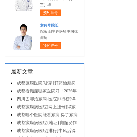
三）毕
预约挂号
詹伟华院长
院长 副主任医师中国抗
癫痫
预约挂号
最新文章
成都癫痫医院[哪家好]药治癫痫
病怎么效果好?
成都看癫痫哪家医院好「2026年
度公布」立冬后癫痫病人应多注意
四川去哪治癫痫-医院排行榜[详
什么?
细排名]四川哪儿能有效治疗癫痫?
成都癫痫病医院[网上挂号]得癫
痫的女性母乳喂养时要注意什么?
成都哪个医院能看癫痫|得了癫痫
会有什么症状?
成都癫痫病医院{地址}癫痫发作
跟哪些因素有关?
成都癫痫病医院[排行]中风后得