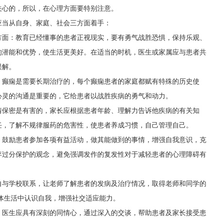
关心的，所以，在心理方面要特别注意。
应当从自身、家庭、社会三方面着手：
方面：教育已经懂事的患者正视现实，要有勇气战胜恐惧，保持乐观、
的潜能和优势，使生活更美好。在适当的时机，医生或家属应与患者共
误解。
：癫痫是需要长期治疗的，每个癫痫患者的家庭都赋有特殊的历史使
心灵的沟通是重要的，它给患者以战胜疾病的勇气和动力。
情保密是有害的，家长应根据患者年龄、理解力告诉他疾病的有关知
任，了解不规律服药的危害性，使患者养成习惯，自己管理自己。
，鼓励患者参加各项有益活动，做其能做到的事情，增强自我意识，克
弃过分保护的观念，避免强调发作的复发性对于减轻患者的心理障碍有
自与学校联系，让老师了解患者的发病及治疗情况，取得老师和同学的
体生活中认识自我，增强社交适应能力。
：医生应具有深刻的同情心，通过深入的交谈，帮助患者及家长接受患