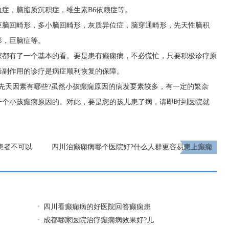
症，脑脂质沉积症，维生素B6依赖症等。
巨脑回畸形，多小脑回畸形，灰质异位症，脑穿通畸形，先天性脑积
形，巨脑症等。
家都有了一个基本的看。要是患有癫痫病，不必慌忙，只要积极诊疗原
毒副作用的诊疗是病症顺利恢复的保障。
先天因素有哪些?虽然小孩癫痫原因的病发要素较多，有一定的繁杂
一个小孩癫痫原因的。对此，要是您的孩儿患了病，请即时到医院就
患者不可以
四川治癫痫病哪个医院好?什么人群更容易患上癫痫
病?
下一页
四川看癫痫病的好医院回答癫痫患
成都哪家医院治疗癫痫病效果好?儿