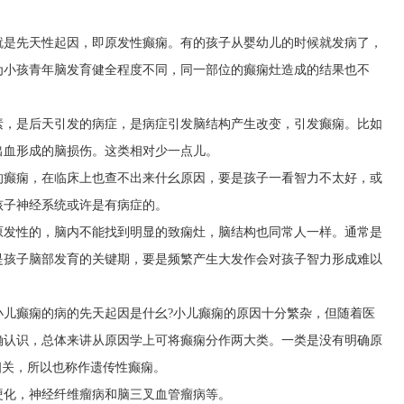
就是先天性起因，即原发性癫痫。有的孩子从婴幼儿的时候就发病了，
为小孩青年脑发育健全程度不同，同一部位的癫痫灶造成的结果也不
素，是后天引发的病症，是病症引发脑结构产生改变，引发癫痫。比如
出血形成的脑损伤。这类相对少一点儿。
的癫痫，在临床上也查不出来什幺原因，要是孩子一看智力不太好，或
孩子神经系统或许是有病症的。
原发性的，脑内不能找到明显的致痫灶，脑结构也同常人一样。通常是
是孩子脑部发育的关键期，要是频繁产生大发作会对孩子智力形成难以
小儿癫痫的病的先天起因是什幺?小儿癫痫的原因十分繁杂，但随着医
确认识，总体来讲从原因学上可将癫痫分作两大类。一类是没有明确原
相关，所以也称作遗传性癫痫。
硬化，神经纤维瘤病和脑三叉血管瘤病等。