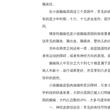
脑炎症。
在小孩癫痫原因这三个原因中，常见的
有的是少年时期，十六、十七岁会发作。因
同。
继发性癫痫也是小孩癫痫原因的病发要
说常见的脑炎、脑出血、脑膜炎、婴幼儿的
另外在两类之间还有一类，就是隐源性
者有运动的障碍，或者有神经方向的表现。
癫痫病人中百分之六十到七十都是属于
病人年龄小，诊疗成果更好。并且零到六岁
弥补的损伤。
小孩癫痫是肌肉抽搐和意识障碍，引发
学科技的快速发展，大部分原因已被人们明
因的癫痫，大约占总数的20%，大多与遗传
一、神经皮肤综合症：常见的有结节性