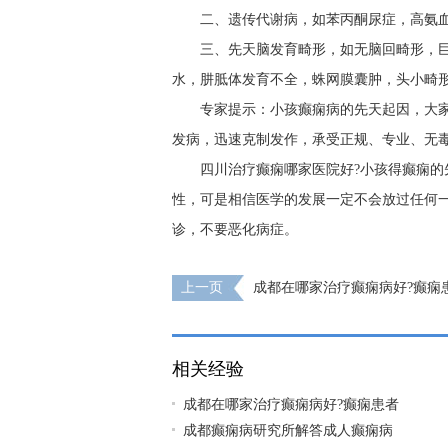
二、遗传代谢病，如苯丙酮尿症，高氨血
三、先天脑发育畸形，如无脑回畸形，
水，肼胝体发育不全，蛛网膜囊肿，头小畸
专家提示：小孩癫痫病的先天起因，大
发病，迅速克制发作，承受正规、专业、无
四川治疗癫痫哪家医院好?小孩得癫痫的
性，可是相信医学的发展一定不会放过任何
诊，不要恶化病症。
上一页
成都在哪家治疗癫痫病好?癫痫
吃什么?
相关经验
成都在哪家治疗癫痫病好?癫痫患者
成都癫痫病研究所解答成人癫痫病