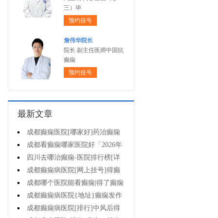
三）毕
预约挂号
詹伟华院长
院长 副主任医师中国抗
癫痫
预约挂号
最新文章
成都癫痫医院[哪家好]药治癫痫
病怎么效果好?
成都看癫痫哪家医院好「2026年
度公布」立冬后癫痫病人应多注意
四川去哪治癫痫-医院排行榜[详
什么?
细排名]四川哪儿能有效治疗癫痫?
成都癫痫病医院[网上挂号]得癫
痫的女性母乳喂养时要注意什么?
成都哪个医院能看癫痫|得了癫痫
会有什么症状?
成都癫痫病医院{地址}癫痫发作
跟哪些因素有关?
成都癫痫病医院[排行]中风后得