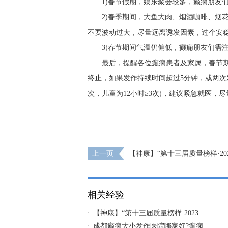
1)春节假期，娱乐聚会较多，癫痫朋友
2)春季期间，大鱼大肉、烟酒咖啡、烟
不要波动过大，尽量远离诱发因素，过个安
3)春节期间气温仍偏低，癫痫朋友们需
最后，提醒各位癫痫患者及家属，春节
终止，如果发作持续时间超过5分钟，或两次
次，儿童为12小时≥3次)，建议紧急就医，
上一页
【神康】“第十三届质量榜样·20
榜”揭晓，我院被评为“2023年度·消费者信
相关经验
【神康】“第十三届质量榜样·2023
成都癫痫大小发作医院哪家好?癫痫