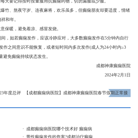
们每天要记得按时按量服用抗癫痫药物，切勿漏服或少服。
花爆竹、熬夜守岁、连夜麻将，欢乐虽多，但癫痫朋友却要适度，情绪
稳祥和年。
注意保暖，避免着凉、感冒发烧。
期间，如若癫痫发作，应该冷静应对，大多数癫痫发作在5分钟内自行
发作之间意识不能恢复，或者短时间内多次发作(成人为24小时内≥3
尽量避免癫痫持续状态发生。
成都神康癫痫医院
2024年2月1日
23年度总评
【成都癫痫病医院】成都神康癫痫医院春节假期正常接
得过老品牌”
诊，健康服务“不放假”!
下一页
成都癫痫病医院哪个技术好 癫痫病
男性癫痫发作的危害?成都治疗癫痫