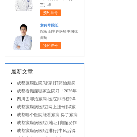
三）毕
预约挂号
詹伟华院长
院长 副主任医师中国抗
癫痫
预约挂号
最新文章
成都癫痫医院[哪家好]药治癫痫
病怎么效果好?
成都看癫痫哪家医院好「2026年
度公布」立冬后癫痫病人应多注意
四川去哪治癫痫-医院排行榜[详
什么?
细排名]四川哪儿能有效治疗癫痫?
成都癫痫病医院[网上挂号]得癫
痫的女性母乳喂养时要注意什么?
成都哪个医院能看癫痫|得了癫痫
会有什么症状?
成都癫痫病医院{地址}癫痫发作
跟哪些因素有关?
成都癫痫病医院[排行]中风后得