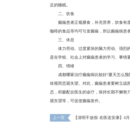
足的睡眠。
二、饮食
癫痫患者正规膳食，补充营养，饮食有
咖啡的食品等均可引发癫痫，所以癫痫病患
三、休息
体力劳动、过度紧张的脑力劳动、强烈
是在学校、社会上对癫痫患者的学习、事情
四、情绪
成都哪家治疗癫痫病比较好?夏天怎么预
歧视而悲观失望。对此，癫痫患者要树立战
态，积极配合医生的诊疗，保持长期不懈努
观失望等，可促使癫痫发作。
上一页
【清明不放假·名医送安康】4月
四川专家免费会诊+超万元援助，速领健康礼