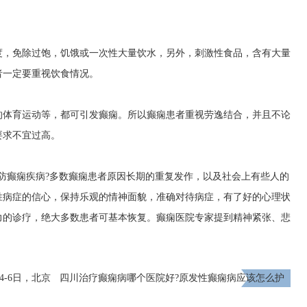
度，免除过饱，饥饿或一次性大量饮水，另外，刺激性食品，含有大量
者一定要重视饮食情况。
的体育运动等，都可引发癫痫。所以癫痫患者重视劳逸结合，并且不论
要求不宜过高。
防癫痫疾病?多数癫痫患者原因长期的重复发作，以及社会上有些人的
胜病症的信心，保持乐观的情神面貌，准确对待病症，有了好的心理状
力的诊疗，绝大多数患者可基本恢复。癫痫医院专家提到精神紧张、悲
4-6日，北京
四川治疗癫痫病哪个医院好?原发性癫痫病应该怎么护
遇!
理?
下一页