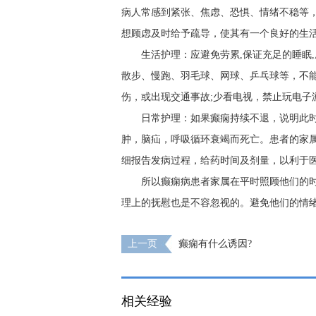
病人常感到紧张、焦虑、恐惧、情绪不稳等
想顾虑及时给予疏导，使其有一个良好的生
生活护理：应避免劳累,保证充足的睡眠,成
散步、慢跑、羽毛球、网球、乒乓球等，不
伤，或出现交通事故;少看电视，禁止玩电子
日常护理：如果癫痫持续不退，说明此
肿，脑疝，呼吸循环衰竭而死亡。患者的家
细报告发病过程，给药时间及剂量，以利于
所以癫痫病患者家属在平时照顾他们的
理上的抚慰也是不容忽视的。避免他们的情
上一页
癫痫有什么诱因?
相关经验