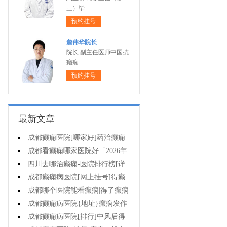
三）毕
预约挂号
詹伟华院长
院长 副主任医师中国抗
癫痫
预约挂号
最新文章
成都癫痫医院[哪家好]药治癫痫
病怎么效果好?
成都看癫痫哪家医院好「2026年
度公布」立冬后癫痫病人应多注意
四川去哪治癫痫-医院排行榜[详
什么?
细排名]四川哪儿能有效治疗癫痫?
成都癫痫病医院[网上挂号]得癫
痫的女性母乳喂养时要注意什么?
成都哪个医院能看癫痫|得了癫痫
会有什么症状?
成都癫痫病医院{地址}癫痫发作
跟哪些因素有关?
成都癫痫病医院[排行]中风后得