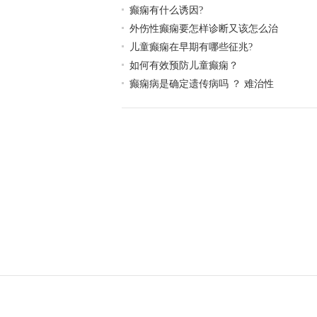
癫痫有什么诱因?
外伤性癫痫要怎样诊断又该怎么治
儿童癫痫在早期有哪些征兆?
如何有效预防儿童癫痫？
癫痫病是确定遗传病吗 ？ 难治性