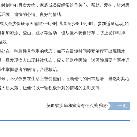
，时刻担心再次发病，家庭成员应经常给予关心、帮助、爱护，针对思
活环境、愉快的心情、良好的情绪。
人至少保证每天睡眠7~9小时,儿童至少8~16小时。参加适量运动,如
能参加游泳、登山、跳水等运动，也尽量不骑自行车，防止发作时摔
游戏。
时处在一种急性且危重的状态，如不在最短时间接受治疗可出现脑水
属一旦发现病人出现持续状态，应立即送往医院，送医院后要向医生详
医生掌握患者的病情，合理救治。
时候，不仅仅要在生活上督促他们，照顾他们的日常起居，当然对其心
绪大起大落，让他们以一颗积极乐观的情绪的面对疾病。
脑血管疾病和癫痫有什么关系呢?
下一页