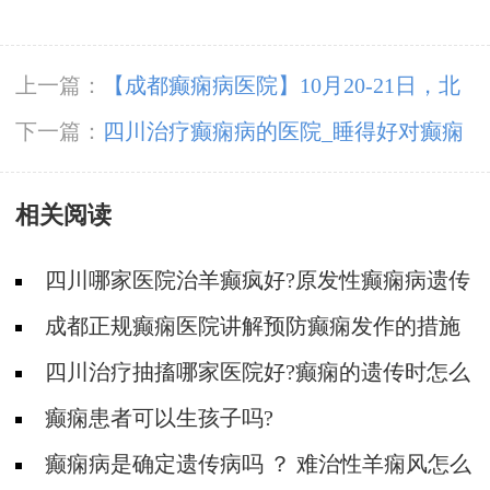
上一篇：
【成都癫痫病医院】10月20-21日，北
京专家莅临成都免费亲诊，还可申请免费专项检
下一篇：
四川治疗癫痫病的医院_睡得好对癫痫
查与治疗援助!
患者有什么好处?
相关阅读
四川哪家医院治羊癫疯好?原发性癫痫病遗传
的概率大吗?
成都正规癫痫医院讲解预防癫痫发作的措施
四川治疗抽搐哪家医院好?癫痫的遗传时怎么
回事?
癫痫患者可以生孩子吗?
癫痫病是确定遗传病吗 ？ 难治性羊痫风怎么