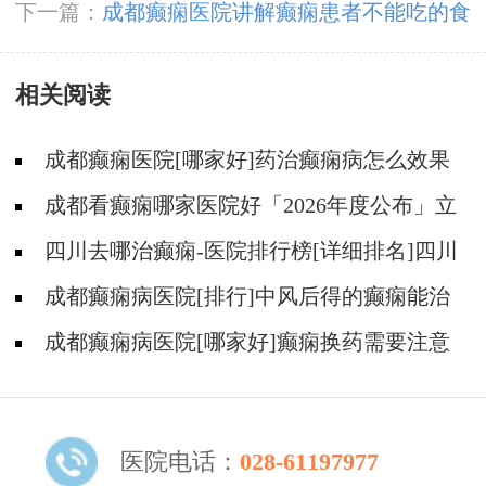
好吗
下一篇：
成都癫痫医院讲解癫痫患者不能吃的食
物有哪些?
相关阅读
成都癫痫医院[哪家好]药治癫痫病怎么效果
好?
成都看癫痫哪家医院好「2026年度公布」立
冬后癫痫病人应多注意什么?
四川去哪治癫痫-医院排行榜[详细排名]四川
哪儿能有效治疗癫痫?
成都癫痫病医院[排行]中风后得的癫痫能治
吗
成都癫痫病医院[哪家好]癫痫换药需要注意
什么?
医院电话：
028-61197977