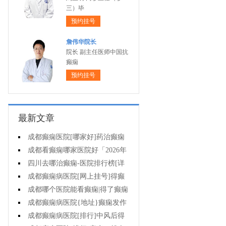
三）毕
预约挂号
詹伟华院长
院长 副主任医师中国抗
癫痫
预约挂号
最新文章
成都癫痫医院[哪家好]药治癫痫
病怎么效果好?
成都看癫痫哪家医院好「2026年
度公布」立冬后癫痫病人应多注意
四川去哪治癫痫-医院排行榜[详
什么?
细排名]四川哪儿能有效治疗癫痫?
成都癫痫病医院[网上挂号]得癫
痫的女性母乳喂养时要注意什么?
成都哪个医院能看癫痫|得了癫痫
会有什么症状?
成都癫痫病医院{地址}癫痫发作
跟哪些因素有关?
成都癫痫病医院[排行]中风后得