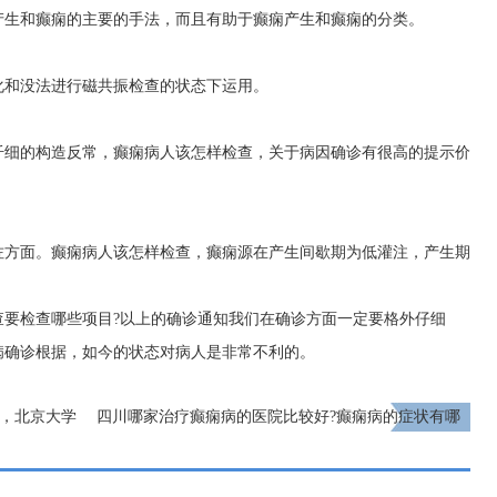
产生和癫痫的主要的手法，而且有助于癫痫产生和癫痫的分类。
化和没法进行磁共振检查的状态下运用。
纤细的构造反常，癫痫病人该怎样检查，关于病因确诊有很高的提示价
佐方面。癫痫病人该怎样检查，癫痫源在产生间歇期为低灌注，产生期
查要检查哪些项目?以上的确诊通知我们在确诊方面一定要格外仔细
病确诊根据，如今的状态对病人是非常不利的。
日，北京大学
四川哪家治疗癫痫病的医院比较好?癫痫病的症状有哪
诊，莫错过!
些?
下一页