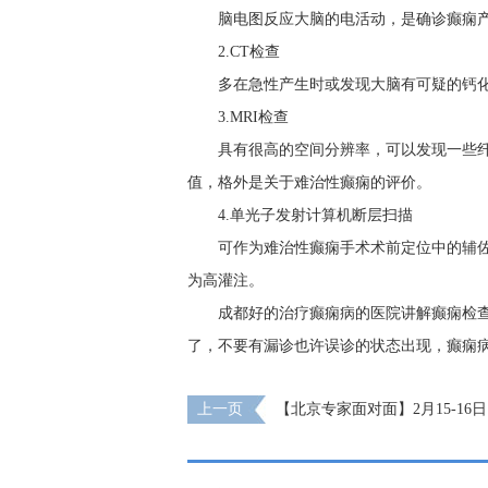
脑电图反应大脑的电活动，是确诊癫痫
2.CT检查
多在急性产生时或发现大脑有可疑的钙
3.MRI检查
具有很高的空间分辨率，可以发现一些
值，格外是关于难治性癫痫的评价。
4.单光子发射计算机断层扫描
可作为难治性癫痫手术术前定位中的辅
为高灌注。
成都好的治疗癫痫病的医院讲解癫痫检
了，不要有漏诊也许误诊的状态出现，癫痫
上一页
【北京专家面对面】2月15-16
首钢医院神经内科胡颖教授亲临成都免费会