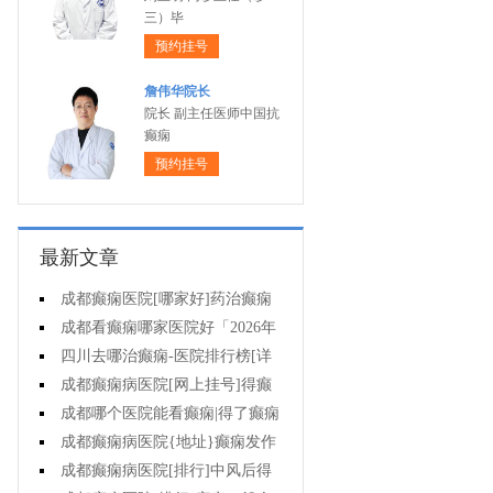
三）毕
预约挂号
詹伟华院长
院长 副主任医师中国抗
癫痫
预约挂号
最新文章
成都癫痫医院[哪家好]药治癫痫
病怎么效果好?
成都看癫痫哪家医院好「2026年
度公布」立冬后癫痫病人应多注意
四川去哪治癫痫-医院排行榜[详
什么?
细排名]四川哪儿能有效治疗癫痫?
成都癫痫病医院[网上挂号]得癫
痫的女性母乳喂养时要注意什么?
成都哪个医院能看癫痫|得了癫痫
会有什么症状?
成都癫痫病医院{地址}癫痫发作
跟哪些因素有关?
成都癫痫病医院[排行]中风后得