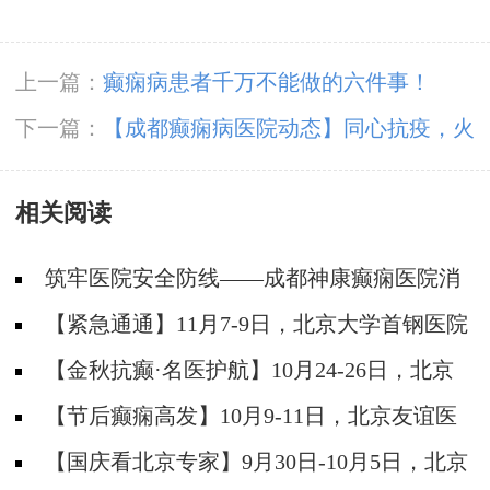
上一篇：
癫痫病患者千万不能做的六件事！
下一篇：
【成都癫痫病医院动态】同心抗疫，火
速出击——成都神康癫痫医院支援全民核酸检测
相关阅读
筑牢医院安全防线——成都神康癫痫医院消
防安全培训纪实
【紧急通通】11月7-9日，北京大学首钢医院
神经内科胡颖教授亲临成都会诊，破解癫痫疑难
【金秋抗癫·名医护航】10月24-26日，北京
大学首钢医院神经内科主任高伟教授亲临成都会
【节后癫痫高发】10月9-11日，北京友谊医
诊，速约！
院陈葵博士免费会诊+治疗援助，破解癫痫难
【国庆看北京专家】9月30日-10月5日，北京