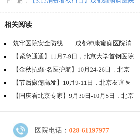
都神康癫痫医院春节期间正常接诊，温暖坚守只
下一篇：
【3.15消费者权益日】成都癫痫病医院
为守护您的健康！
严把医疗质量关，坚守诚信医疗
相关阅读
筑牢医院安全防线——成都神康癫痫医院消
防安全培训纪实
【紧急通通】11月7-9日，北京大学首钢医院
神经内科胡颖教授亲临成都会诊，破解癫痫疑难
【金秋抗癫·名医护航】10月24-26日，北京
大学首钢医院神经内科主任高伟教授亲临成都会
【节后癫痫高发】10月9-11日，北京友谊医
诊，速约！
院陈葵博士免费会诊+治疗援助，破解癫痫难
【国庆看北京专家】9月30日-10月5日，北京
题！
天坛&首钢医院两大专家蓉城亲诊+癫痫大额救
助，速约！
医院电话：
028-61197977