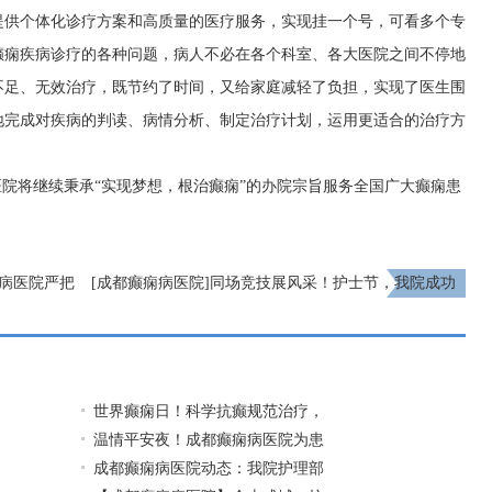
提供个体化诊疗方案和高质量的医疗服务，实现挂一个号，可看多个专
癫痫疾病诊疗的各种问题，病人不必在各个科室、各大医院之间不停地
不足、无效治疗，既节约了时间，又给家庭减轻了负担，实现了医生围
地完成对疾病的判读、病情分析、制定治疗计划，运用更适合的治疗方
医院将继续秉承“实现梦想，根治癫痫”的办院宗旨服务全国广大癫痫患
痫病医院严把
[成都癫痫病医院]同场竞技展风采！护士节，我院成功
举办心肺复苏技能大赛
下一页
世界癫痫日！科学抗癫规范治疗，
温情平安夜！成都癫痫病医院为患
成都癫痫病医院动态：我院护理部