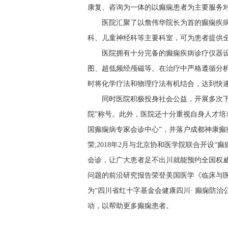
康复、咨询为一体的以癫痫患者为主要服务
医院汇聚了以詹伟华院长为首的癫痫疾
科、儿童神经科等主要科室，可为患者提供
医院拥有十分完备的癫痫疾病诊疗仪器
图、超低频经颅磁等。在治疗中严格遵循分
时将化学疗法和物理疗法有机结合，达到快
同时医院积极投身社会公益，开展多次下
院”称号。此外，医院还十分重视自身人才培养
国癫痫病专家会诊中心”，并落户成都神康癫痫
荣;2018年2月与北京协和医学院联合开设
会诊，让广大患者足不出川就能预约全国权威
问题的前沿研究报告荣登美国医学《临床与医
为“四川省红十字基金会健康四川· 癫痫防
动，以帮助更多癫痫患者。