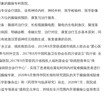
对象的癫痫专科医院。
病专业诊疗团队。设有神经内科、神经外科、医学检验科、医学影像
全方位的癫痫病预防、康复与治疗服务。
设备：脑循环治疗仪、长程视频脑电图、脑电仿生电刺激仪、脑涨落
析病因、明确诊断、准确分型、治疗对症、康复治疗五步基本原则，同
速有效激活受损神经元细胞生成，恢复健康的目的。
乡义诊、残疾救助活动，2015年8月荣获成都市残疾人联合会“爱心医
与对外交流，2017年8月中国民族卫生协会在四川省设立“四川省· 全
医院;2017年9月荣获四川省残疾人福利基金会“助残慈善单位”殊
“癫痫病联合诊疗中心”，实现了患者能在最短时间内对疑难癫痫患者进行
癫痫专家。2020年6月詹伟华院长领衔研究团队的关于癫痫领域疑难
学影像杂志》和《药理学与临床研究》杂志。2020年7月，医院成
治公益专项基金”援助定点单位，持续在全川范围内开展癫痫公益筛查活