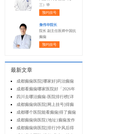
三）毕
预约挂号
詹伟华院长
院长 副主任医师中国抗
癫痫
预约挂号
最新文章
成都癫痫医院[哪家好]药治癫痫
病怎么效果好?
成都看癫痫哪家医院好「2026年
度公布」立冬后癫痫病人应多注意
四川去哪治癫痫-医院排行榜[详
什么?
细排名]四川哪儿能有效治疗癫痫?
成都癫痫病医院[网上挂号]得癫
痫的女性母乳喂养时要注意什么?
成都哪个医院能看癫痫|得了癫痫
会有什么症状?
成都癫痫病医院{地址}癫痫发作
跟哪些因素有关?
成都癫痫病医院[排行]中风后得