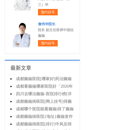
三）毕
预约挂号
詹伟华院长
院长 副主任医师中国抗
癫痫
预约挂号
最新文章
成都癫痫医院[哪家好]药治癫痫
病怎么效果好?
成都看癫痫哪家医院好「2026年
度公布」立冬后癫痫病人应多注意
四川去哪治癫痫-医院排行榜[详
什么?
细排名]四川哪儿能有效治疗癫痫?
成都癫痫病医院[网上挂号]得癫
痫的女性母乳喂养时要注意什么?
成都哪个医院能看癫痫|得了癫痫
会有什么症状?
成都癫痫病医院{地址}癫痫发作
跟哪些因素有关?
成都癫痫病医院[排行]中风后得